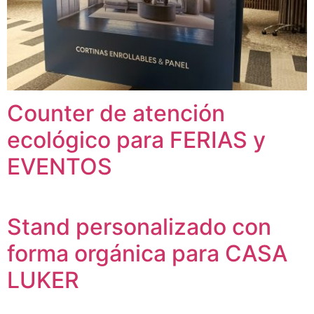
Counter de atención
ecológico para FERIAS y
EVENTOS
Stand personalizado con
forma orgánica para CASA
LUKER