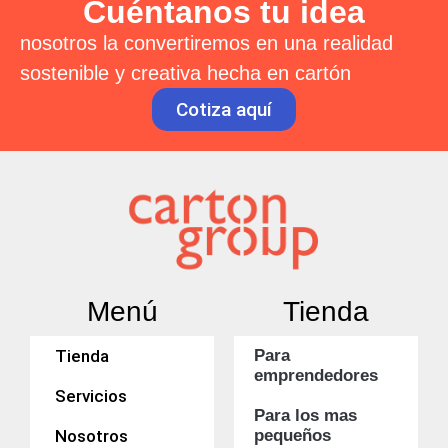
Cuéntanos tu idea
nosotros la convertiremos en una realidad
sostenible y creativa hecha en cartón
Cotiza aquí
Menú
Tienda
Tienda
Para
emprendedores
Servicios
Para los mas
Nosotros
pequeños