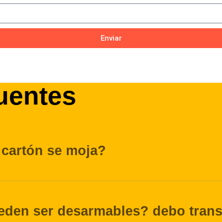
Enviar
uentes
 cartón se moja?
eden ser desarmables? debo transp