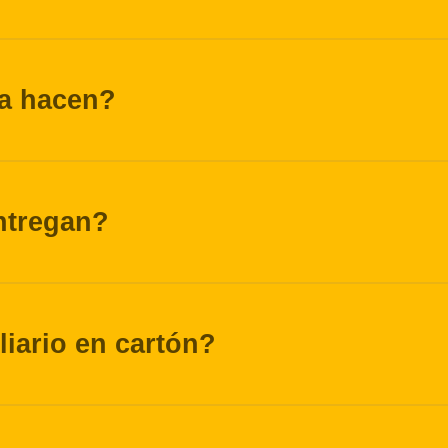
la hacen?
ntregan?
iliario en cartón?