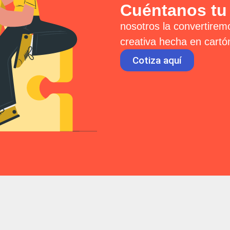
Cuéntanos tu
nosotros la convertirem
creativa hecha en cartó
Cotiza aquí