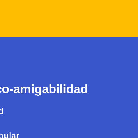
co-amigabilidad
d
pular