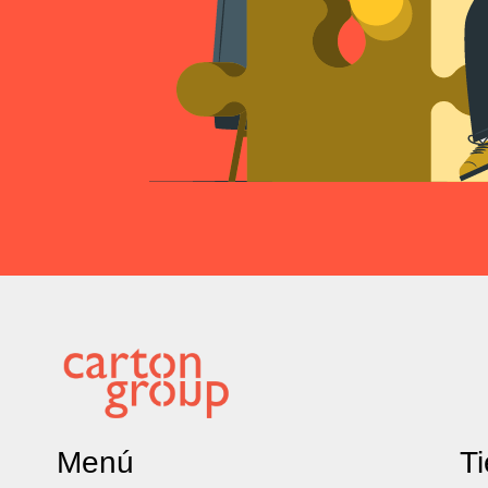
Menú
T