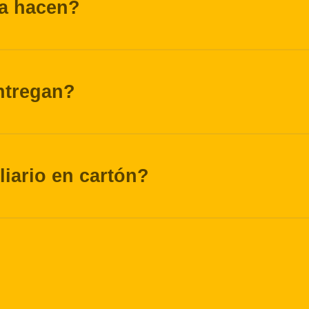
la hacen?
ntregan?
iliario en cartón?