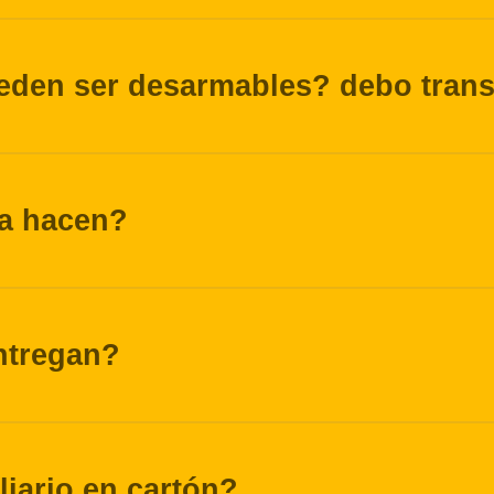
eden ser desarmables? debo transp
la hacen?
ntregan?
iliario en cartón?